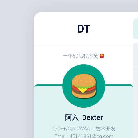
跳
至
DT
内
容
一个80后程序员
阿六_Dexter
C/C++/C#/JAVA/UE 技术开发
Email : 45141961@qq.com