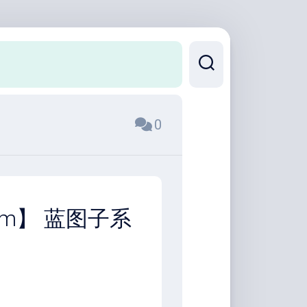
0
tem】 蓝图子系