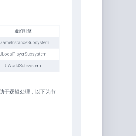
虚幻引擎
GameInstanceSubsystem
ULocalPlayerSubsystem
UWorldSubsystem
助于逻辑处理，以下为节